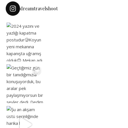
dreamtravelshoot