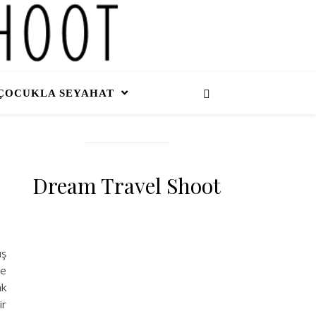
ÇOCUKLA SEYAHAT
Dream Travel Shoot
üş
de
ak
ir