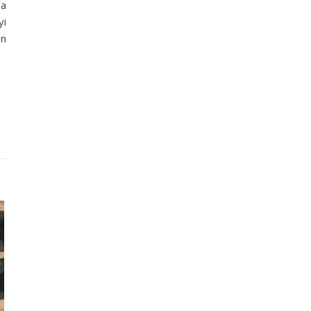
ha
yi
in