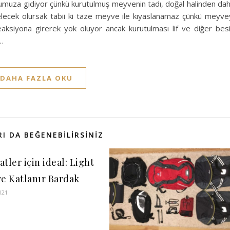
oşumuza gidiyor çünkü kurutulmuş meyvenin tadı, doğal halinden da
elecek olursak tabii ki taze meyve ile kıyaslanamaz çünkü meyve
aksiyona girerek yok oluyor ancak kurutulması lif ve diğer bes
…
DAHA FAZLA OKU
I DA BEĞENEBILIRSINIZ
tler için ideal: Light
re Katlanır Bardak
021