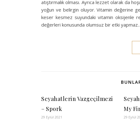
atıştırmalık olması. Ayrıca lezzet olarak da h
yoğun ve belirgin oluyor. Vitamin değerine g
keser kesmez suyundaki vitamin oksijenle re
değerleri konusunda olumsuz bir etki yapmaz.
BUNLAR
Seyahatlerin Vazgeçilmezi
Seyaha
– Spork
My Fi
29 Eylül 2021
29 Eylül 2