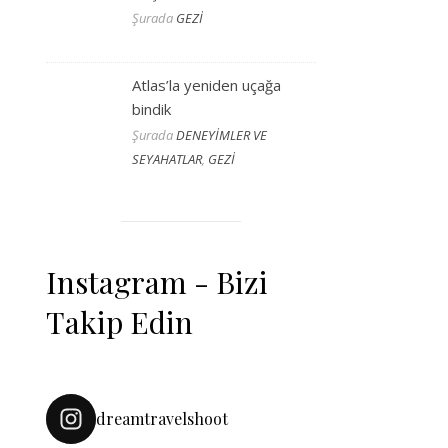
Şurada
GEZİ
Atlas’la yeniden uçağa
bindik
Şurada
DENEYİMLER VE
SEYAHATLAR
,
GEZİ
Instagram - Bizi
Takip Edin
dreamtravelshoot