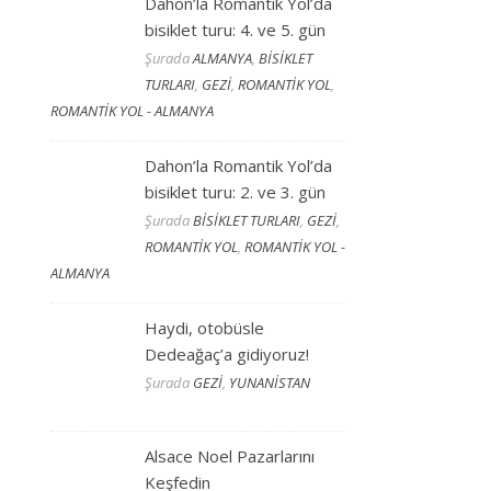
Dahon’la Romantik Yol’da
bisiklet turu: 4. ve 5. gün
Şurada
ALMANYA
,
BİSİKLET
TURLARI
,
GEZİ
,
ROMANTİK YOL
,
ROMANTİK YOL - ALMANYA
Dahon’la Romantik Yol’da
bisiklet turu: 2. ve 3. gün
Şurada
BİSİKLET TURLARI
,
GEZİ
,
ROMANTİK YOL
,
ROMANTİK YOL -
ALMANYA
Haydi, otobüsle
Dedeağaç’a gidiyoruz!
Şurada
GEZİ
,
YUNANİSTAN
Alsace Noel Pazarlarını
Keşfedin