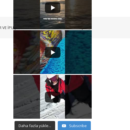
 VE İPUÇLARI
VIDEOLAR
BİZ KİMİZ?
BİZE ULAŞIN
Daha fazla yükle...
Subscribe