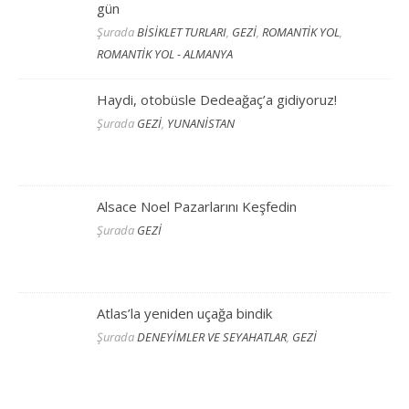
gün
Şurada
BİSİKLET TURLARI
,
GEZİ
,
ROMANTİK YOL
,
ROMANTİK YOL - ALMANYA
Haydi, otobüsle Dedeağaç’a gidiyoruz!
Şurada
GEZİ
,
YUNANİSTAN
Alsace Noel Pazarlarını Keşfedin
Şurada
GEZİ
Atlas’la yeniden uçağa bindik
Şurada
DENEYİMLER VE SEYAHATLAR
,
GEZİ