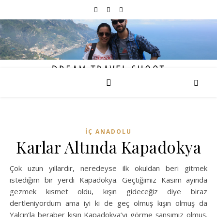
İÇ ANADOLU
Karlar Altında Kapadokya
Çok uzun yıllardır, neredeyse ilk okuldan beri gitmek
istediğim bir yerdi Kapadokya. Geçtiğimiz Kasım ayında
gezmek kısmet oldu, kışın gideceğiz diye biraz
dertleniyordum ama iyi ki de geç olmuş kışın olmuş da
Yalçın’la beraber kışın Kapadokya’yı görme şansımız olmuş.