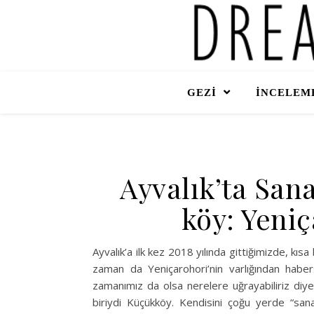
GEZİ
İNCELEME
Ayvalık’ta Sana
köy: Yeni
Ayvalık’a ilk kez 2018 yılında gittiğimizde, kı
zaman da Yeniçarohori’nin varlığından habers
zamanımız da olsa nerelere uğrayabiliriz diy
biriydi Küçükköy. Kendisini çoğu yerde “san