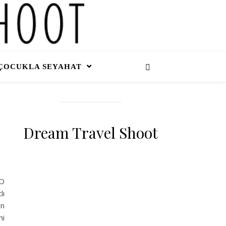
ÇOCUKLA SEYAHAT
Dream Travel Shoot
 O
lı
en
hi