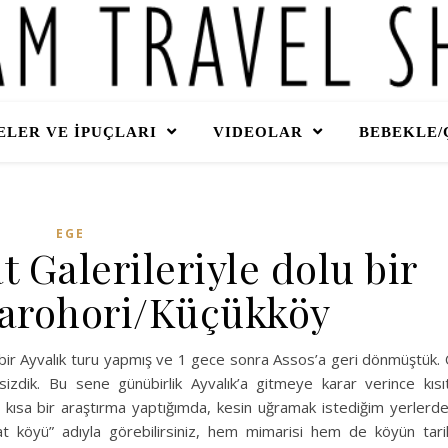
LER VE İPUÇLARI
VIDEOLAR
BEBEKLE/
EGE
t Galerileriyle dolu bir
çarohori/Küçükköy
sa bir Ayvalık turu yapmış ve 1 gece sonra Assos’a geri dönmüştük.
izdik. Bu sene günübirlik Ayvalık’a gitmeye karar verince kısıt
e kısa bir araştırma yaptığımda, kesin uğramak istediğim yerlerd
at köyü” adıyla görebilirsiniz, hem mimarisi hem de köyün tari