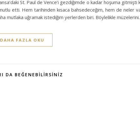
Fransa’daki St. Paul de Vence’i gezdiğimde o kadar hoşuma gitmişti k
k mutlu etti. Hem tarihinden kısaca bahsedeceğim, hem de neler v
aha mutlaka uğramak istediğim yerlerden biri. Böylelikle müzelerin
DAHA FAZLA OKU
I DA BEĞENEBILIRSINIZ