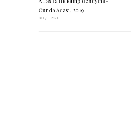
Atlas’la ilk kamp deneyimi-
Cunda Adası, 2019
30 Eylül 2021