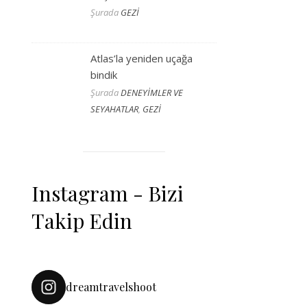
Şurada
GEZİ
Atlas’la yeniden uçağa
bindik
Şurada
DENEYİMLER VE
SEYAHATLAR
,
GEZİ
Instagram - Bizi
Takip Edin
dreamtravelshoot