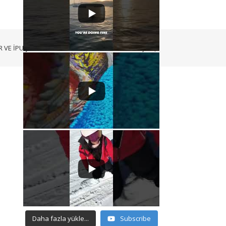
 VE İPUÇLARI
VIDEOLAR
BİZ KİMİZ?
BİZE ULAŞIN
Daha fazla yükle...
Subscribe