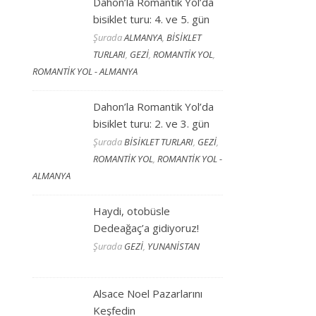
Dahon’la Romantik Yol’da
bisiklet turu: 4. ve 5. gün
Şurada
ALMANYA
,
BİSİKLET
TURLARI
,
GEZİ
,
ROMANTİK YOL
,
ROMANTİK YOL - ALMANYA
Dahon’la Romantik Yol’da
bisiklet turu: 2. ve 3. gün
Şurada
BİSİKLET TURLARI
,
GEZİ
,
ROMANTİK YOL
,
ROMANTİK YOL -
ALMANYA
Haydi, otobüsle
Dedeağaç’a gidiyoruz!
Şurada
GEZİ
,
YUNANİSTAN
Alsace Noel Pazarlarını
Keşfedin