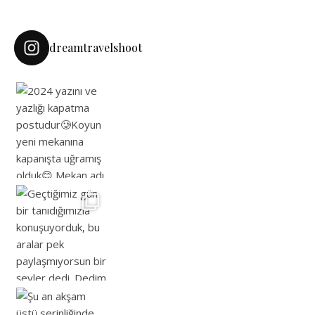
dreamtravelshoot