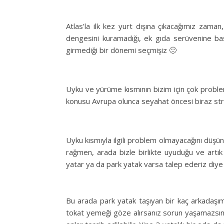
Atlas’la ilk kez yurt dışına çıkacağımız zama
dengesini kuramadığı, ek gıda serüvenine baş
girmediği bir dönemi seçmişiz 🙂
Uyku ve yürüme kısmının bizim için çok probl
konusu Avrupa olunca seyahat öncesi biraz str
Uyku kısmıyla ilgili problem olmayacağını düş
rağmen, arada bizle birlikte uyuduğu ve artık 
yatar ya da park yatak varsa talep ederiz diy
Bu arada park yatak taşıyan bir kaç arkadaşı
tokat yemeği göze alırsanız sorun yaşamazsınız