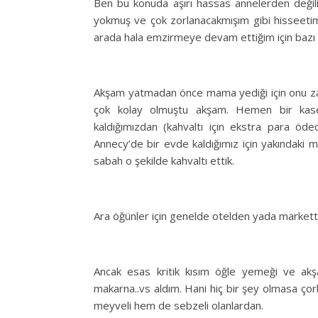
Ben bu konuda aşırı hassas annelerden deği
yokmuş ve çok zorlanacakmışım gibi hisseetim
arada hala emzirmeye devam ettiğim için bazı öğ
Akşam yatmadan önce mama yediği için onu zat
çok kolay olmuştu akşam. Hemen bir kase i
kaldığımızdan (kahvaltı için ekstra para öd
Annecy’de bir evde kaldığımız için yakındaki
sabah o şekilde kahvaltı ettik.
Ara öğünler için genelde otelden yada markette
Ancak esas kritik kısım öğle yemeği ve akş
makarna..vs aldım. Hani hiç bir şey olmasa ço
meyveli hem de sebzeli olanlardan.