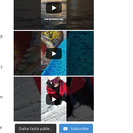
di
ız
am
ar
Daha fazla yükle...
Subscribe