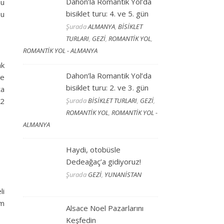
Dahon’la Romantik Yol’da
nu
bisiklet turu: 4. ve 5. gün
Bu
Şurada
ALMANYA
,
BİSİKLET
TURLARI
,
GEZİ
,
ROMANTİK YOL
,
ROMANTİK YOL - ALMANYA
ak
Dahon’la Romantik Yol’da
de
bisiklet turu: 2. ve 3. gün
ta
 2
Şurada
BİSİKLET TURLARI
,
GEZİ
,
ROMANTİK YOL
,
ROMANTİK YOL -
ALMANYA
Haydi, otobüsle
Dedeağaç’a gidiyoruz!
Şurada
GEZİ
,
YUNANİSTAN
li
em
Alsace Noel Pazarlarını
Keşfedin