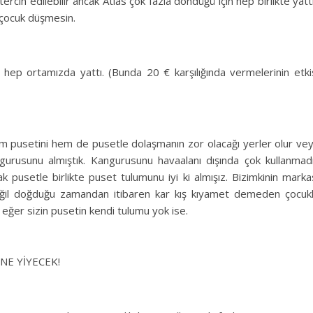
 tercih edilebilir ancak Atlas çok fazla döndüğü için hep birlikte yatt
, çocuk düşmesin.
 hep ortamızda yattı. (Bunda 20 € karşılığında vermelerinin etki
em pusetini hem de pusetle dolaşmanın zor olacağı yerler olur ve
gurusunu almıştık. Kangurusunu havaalanı dışında çok kullanmad
 pusetle birlikte puset tulumunu iyi ki almışız. Bizimkinin marka
il doğduğu zamandan itibaren kar kış kıyamet demeden çocuk
 eğer sizin pusetin kendi tulumu yok ise.
K NE YİYECEK!