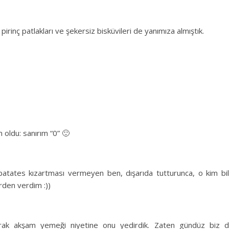
 pirinç patlakları ve şekersiz bisküvileri de yanımıza almıştık.
 oldu: sanırım “0” 🙂
 patates kızartması vermeyen ben, dışarıda tutturunca, o kim bil
erden verdim :))
arak akşam yemeği niyetine onu yedirdik. Zaten gündüz biz 