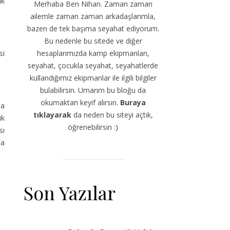
ık
Merhaba Ben Nihan. Zaman zaman
ailemle zaman zaman arkadaşlarımla,
bazen de tek başıma seyahat ediyorum.
Bu nedenle bu sitede ve diğer
si
hesaplarımızda kamp ekipmanları,
seyahat, çocukla seyahat, seyahatlerde
kullandığımız ekipmanlar ile ilgili bilgiler
bulabilirsin. Umarım bu bloğu da
okumaktan keyif alırsın.
Buraya
ya
tıklayarak
da neden bu siteyi açtık,
ık
öğrenebilirsin :)
sı
la
Son Yazılar