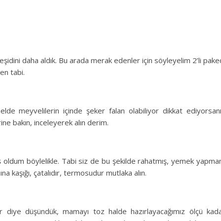
çeşidini daha aldık. Bu arada merak edenler için söyleyelim 2’li pake
en tabi.
enelde meyvelilerin içinde şeker falan olabiliyor dikkat ediyorsan
ine bakın, inceleyerek alın derim.
ış oldum böylelikle. Tabi siz de bu şekilde rahatmış, yemek yapm
ına kaşığı, çatalıdır, termosudur mutlaka alın.
 diye düşündük, mamayı toz halde hazırlayacağımız ölçü kad