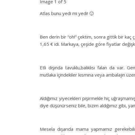
Image 1 of 5
Atlas bunu yedi mi yedi! 🙂
Ben derin bir “oh!” çektim, sonra gittik bir kaç 
1,65 € idi. Markaya, çeşide göre fiyatlar değişk
Etli dışında tavuklu,balıklısı falan da var. G
mutlaka içindekiler kısmına veya ambalajın üzer
Aldığımız yiyecekleri pişirmekle hiç uğraşmam
diye düşünürseniz bile, bizim aldığımız gibi, yan
Mesela dışarıda mama yapmamız gerekebilir