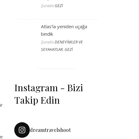
Şurada
GEZİ
Atlas’la yeniden uçağa
bindik
Şurada
DENEYİMLER VE
SEYAHATLAR
,
GEZİ
Instagram - Bizi
Takip Edin
ir
dreamtravelshoot
de