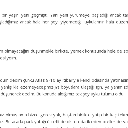
n, bir yaşını yeni geçmişti. Yani yeni yürümeye başladığı ancak t
ladığımız ancak hala her şeyi yiyemediği, uykularının hala düze
em olmayacağını düşünmekle birlikte, yemek konusunda hele de s
esliydim.
ündüm dedim çünkü Atlas 9-10 ay itibariyle kendi odasında yatması
yanlışlıkla ezemeyeceğimiz(!?) boyutlara ulaştığı için, ya yanımız
e düşünerek dedim. Bu konuda aldığımız tek şey uyku tulumu oldu.
mız olmuş ama bizce gerek yok, baştan birlikte yatıp bir kaç tek
. Bu arada park yatağı ücretli de olsa tedarik eden oteller de va