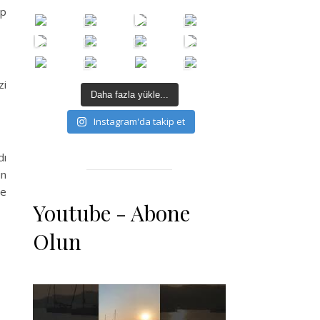
ip
zi
Daha fazla yükle...
Instagram'da takip et
dı
un
le
Youtube - Abone
Olun