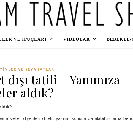
LER VE İPUÇLARI
VIDEOLAR
BEBEKLE/
YİMLER VE SEYAHATLAR
rt dışı tatili – Yanımıza
ler aldık?
aldık?
bana yeter diyenleri direkt yazının sonuna da alabiliriz ama ben