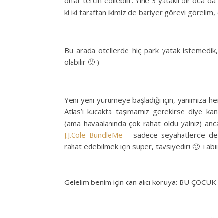
onlar tercih edilebilir. Yine 3 yataklı bir oda da
ki iki taraftan ikimiz de bariyer görevi görelim
Bu arada otellerde hiç park yatak istemedik,
olabilir 🙂 )
Yeni yeni yürümeye başladığı için, yanımıza h
Atlas’ı kucakta taşımamız gerekirse diye kan
(ama havaalanında çok rahat oldu yalnız) ancak
J.J.Cole BundleMe
– sadece seyahatlerde değ
rahat edebilmek için süper, tavsiyedir! 🙂 Tabii
Gelelim benim için can alıcı konuya: BU ÇOCU