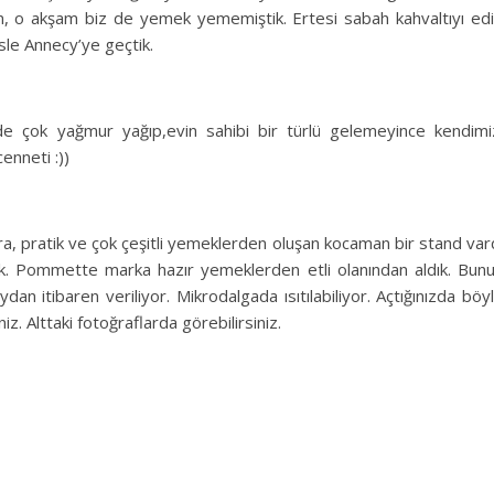
n, o akşam biz de yemek yememiştik. Ertesi sabah kahvaltıyı ed
sle Annecy’ye geçtik.
e çok yağmur yağıp,evin sahibi bir türlü gelemeyince kendimi
enneti :))
ra, pratik ve çok çeşitli yemeklerden oluşan kocaman bir stand var
k. Pommette marka hazır yemeklerden etli olanından aldık. Bun
an itibaren veriliyor. Mikrodalgada ısıtılabiliyor. Açtığınızda böy
z. Alttaki fotoğraflarda görebilirsiniz.