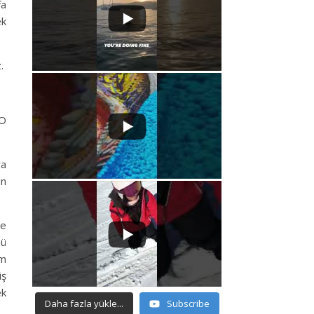
fa
ek
.
 O
ra
un
de
nü
im
iş
ek
Daha fazla yükle...
Subscribe