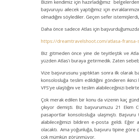
Bizim kendimiz için hazırladığımız belgelerden
başvuruyu ailecek yaptığımız için evraklarım
olmadığını söylediler. Geçen sefer istemişlerd
Daha önce sadece Atlas için başvurduğumuzda sür
https://dreamtravelshoot.com/atlasa-fransa-s
Biz gitmeden önce yine de teyitleştik ve Atlas
yüzden Atlas’ı buraya getirmedik. Zaten sebebi
Vize başvurusunu yaptıktan sonra ilk olarak b
konsolosluğa teslim edildiğini gönderen ikin
VFS’ye ulaştığını ve teslim alabileceğinizi belir
Çok merak edilen bir konu da vizenin kaç gün
çıkıyor demişti. Biz başvurumuzu 21 Ekim
pasaportlar konsolosluğa ulaşmıştı. Başvur
alabileceğimizi bildiren e-posta geldi. Eğ
olacaktı. Ama yoğunluğa, başvuru tipine göre d
çok mümkün görünmüyor.