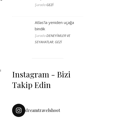
Şurada
GEZİ
Atlas’la yeniden uçağa
bindik
Şurada
DENEYİMLER VE
SEYAHATLAR
,
GEZİ
ı
Instagram - Bizi
Takip Edin
dreamtravelshoot
.