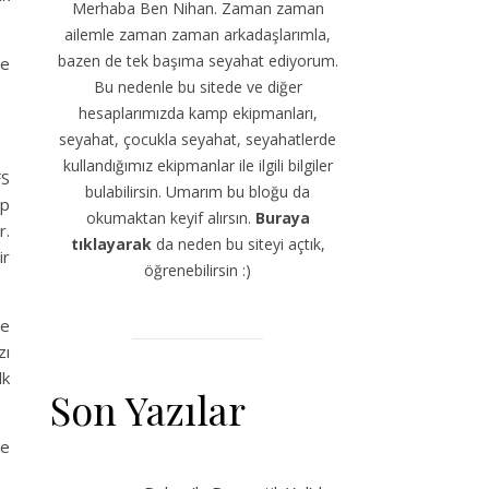
Merhaba Ben Nihan. Zaman zaman
ailemle zaman zaman arkadaşlarımla,
bazen de tek başıma seyahat ediyorum.
ve
Bu nedenle bu sitede ve diğer
hesaplarımızda kamp ekipmanları,
seyahat, çocukla seyahat, seyahatlerde
kullandığımız ekipmanlar ile ilgili bilgiler
FS
bulabilirsin. Umarım bu bloğu da
ip
okumaktan keyif alırsın.
Buraya
r.
tıklayarak
da neden bu siteyi açtık,
ir
öğrenebilirsin :)
de
zı
dk
Son Yazılar
re