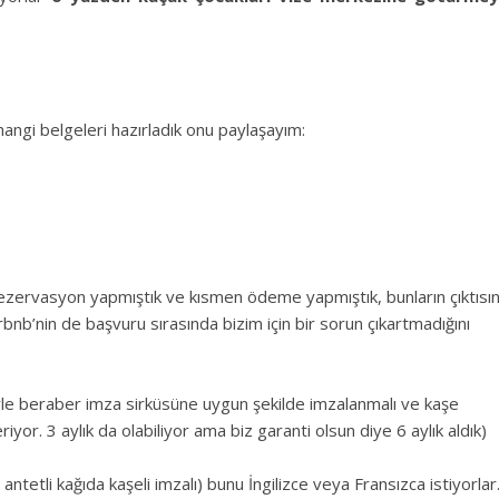
ngi belgeleri hazırladık onu paylaşayım:
zervasyon yapmıştık ve kısmen ödeme yapmıştık, bunların çıktısın
irbnb’nin de başvuru sırasında bizim için bir sorun çıkartmadığını
yle beraber imza sirküsüne uygun şekilde imzalanmalı ve kaşe
iyor. 3 aylık da olabiliyor ama biz garanti olsun diye 6 aylık aldık)
i antetli kağıda kaşeli imzalı) bunu İngilizce veya Fransızca istiyorlar