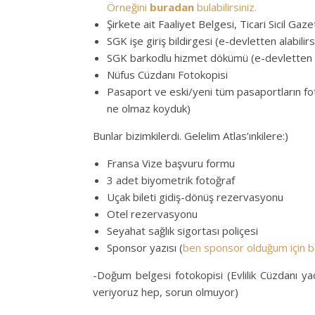
Örneğini
buradan
bulabilirsiniz.
Şirkete ait Faaliyet Belgesi, Ticari Sicil Gaz
SGK işe giriş bildirgesi (e-devletten alabilirs
SGK barkodlu hizmet dökümü (e-devletten al
Nüfus Cüzdanı Fotokopisi
Pasaport ve eski/yeni tüm pasaportların fotok
ne olmaz koyduk)
Bunlar bizimkilerdi. Gelelim Atlas’ınkilere:)
Fransa Vize başvuru formu
3 adet biyometrik fotoğraf
Uçak bileti gidiş-dönüş rezervasyonu
Otel rezervasyonu
Seyahat sağlık sigortası poliçesi
Sponsor yazısı (
ben sponsor olduğum için b
-Doğum belgesi fotokopisi (Evlilik Cüzdanı 
veriyoruz hep, sorun olmuyor)