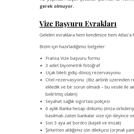
gerek olmuyor.
Vize Başvuru Evrakları
Gelelim evraklara hem kendimize hem Atlas’a ha
Bizim için hazırladığımız belgeler:
Fransa Vize başvuru formu
3 adet biyometrik fotoğraf
Uçak bileti gidiş-dönüş rezervasyonu
Otel rezervasyonu (Biz airbnb üzerinden re
ekledik ve bir sorun olmadı – bu vesile ile a
belirtmiş olalım)
Seyahat sağlık sigortası poliçesi
6 aylık Banka hesap dökümü (imza sirküleri
basılmalı-zaten bankalar vize için deyince ver
Son 3 aya ait bordro (kaşeli ve imzalı)
Şirketten aldığımız izin dilekçesi (orjinali yan