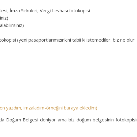
etesi, İmza Sirküleri, Vergi Levhası fotokopisi
iniz)
abilirsiniz)
opisi (yeni pasaportlarımızınkini tabii ki istemediler, biz ne olur
en yazdım, imzaladım-örneğini buraya ekledim)
yada Doğum Belgesi deniyor ama biz doğum belgesinin fotokopisi