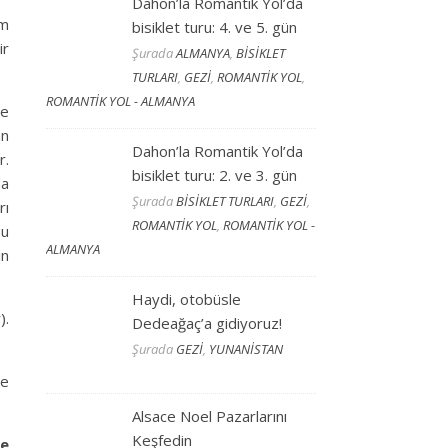
Dahon’la Romantik Yol’da
üm
bisiklet turu: 4. ve 5. gün
ir
Şurada
ALMANYA
,
BİSİKLET
TURLARI
,
GEZİ
,
ROMANTİK YOL
,
ROMANTİK YOL - ALMANYA
ye
an
Dahon’la Romantik Yol’da
r.
bisiklet turu: 2. ve 3. gün
da
Şurada
BİSİKLET TURLARI
,
GEZİ
,
rı
ROMANTİK YOL
,
ROMANTİK YOL -
bu
ALMANYA
ın
Haydi, otobüsle
).
Dedeağaç’a gidiyoruz!
Şurada
GEZİ
,
YUNANİSTAN
ne
Alsace Noel Pazarlarını
Keşfedin
ye