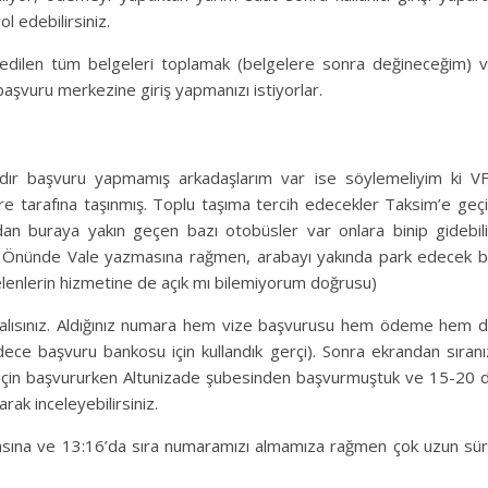
 edebilirsiniz.
edilen tüm belgeleri toplamak (belgelere sonra değineceğim) 
aşvuru merkezine giriş yapmanızı istiyorlar.
ldır başvuru yapmamış arkadaşlarım var ise söylemeliyim ki V
re tarafına taşınmış. Toplu taşıma tercih edecekler Taksim’e geç
an buraya yakın geçen bazı otobüsler var onlara binip gidebili
r. Önünde Vale yazmasına rağmen, arabayı yakında park edecek b
elenlerin hizmetine de açık mı bilemiyorum doğrusu)
alısınız. Aldığınız numara hem vize başvurusu hem ödeme hem 
dece başvuru bankosu için kullandık gerçi). Sonra ekrandan sıranı
s için başvururken Altunizade şubesinden başvurmuştuk ve 15-20 
arak inceleyebilirsiniz.
sına ve 13:16’da sıra numaramızı almamıza rağmen çok uzun sü