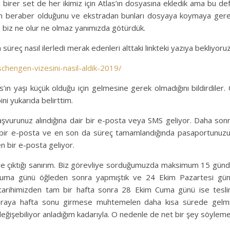
 birer set de her ikimiz için Atlas’ın dosyasına ekledik ama bu de
ızın beraber olduğunu ve ekstradan bunları dosyaya koymaya ger
i, biz ne olur ne olmaz yanımızda götürdük.
eç nasıl ilerledi merak edenleri alttaki linkteki yazıya bekliyoruz
chengen-vizesini-nasil-aldik-2019/
’ın yaşı küçük olduğu için gelmesine gerek olmadığını bildirdiler.
ni yukarıda belirttim.
aşvurunuz alındığına dair bir e-posta veya SMS geliyor. Daha son
ci bir e-posta ve en son da süreç tamamlandığında pasaportunuz
ten bir e-posta geliyor.
de çıktığı sanırım. Biz görevliye sorduğumuzda maksimum 15 gün
 Cuma günü öğleden sonra yapmıştık ve 24 Ekim Pazartesi gü
u tarihimizden tam bir hafta sonra 28 Ekim Cuma günü ise tesl
er araya hafta sonu girmese muhtemelen daha kısa sürede gelm
eğişebiliyor anladığım kadarıyla. O nedenle de net bir şey söylem