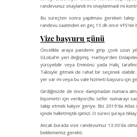
randevunuz onaylandı mı onaylanmadı mı kontrol
Bu süreçten sonra yapılması gereken talep 
randevu saatinden en geç 15 dk önce VFS’nin b
Vize başvuru günü
Öncelikle araya pandemi girip çook uzun yı
GLobal’in yeri değişmiş. Harbiye’den Dolapde
yürüyebilir veya Eminönü yada Haliç tarafınd
Taksiyle gitmek de rahat bir seçenek olabili
yer var mı veya bu vale hizmeti başvuru için g
Girdiğinizde de önce danışmadan numara alm
biyometri için veriliyor(Bu sefer numarayı sa
takip etmek kalıyor geriye. Biz 2019’da Atla
içinde halletmiştik işimizi. O süreci şuraya tıklay
Ancak burada vize randevumuz 13:30’da olma
beklememiz gerekti.