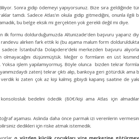
ediliyor. Sonra gidip ödemeyi yapıyorsunuz. Bize sıra geldiğinde t
aklar tamdı. Sadece Atlas’ın okula gidip gitmediğini, onunla ilgili b
yamadık, bu belge eksik mi gerçekten yok gerekli değil mi diye.
n ilk formu doldurduğumuzda Altunizade’den başvuru yaparız di
k randevu alırken fark ettik ki (bu aşama malum form dolduruldukt
 sadece İstanbul’da Dolapdere’deki merkezden başvuru alıyorla
run olmayacağını düşünmüştük. Meğer o formların en üst kısmın
ş. Yoksa işlem yapılamıyormuş. Böyle olunca bizden tekrar formla
yanımızdaydı zaten) tekrar çıktı alıp, bankoya geri götürdük ama 
erdik ki zaten çok az kişi kalmış gibiydi kapanış saatine de yak
onsolosluk bedelini ödedik (80€/kişi ama Atlas için almadılar
toğraf aşaması. Aslında daha önce parmak izi verenlerin vermesi
irsiniz dedikleri için riske atmak istemedik.
iyorlar
o yüzden küçük çocukları vize merkezine götürme