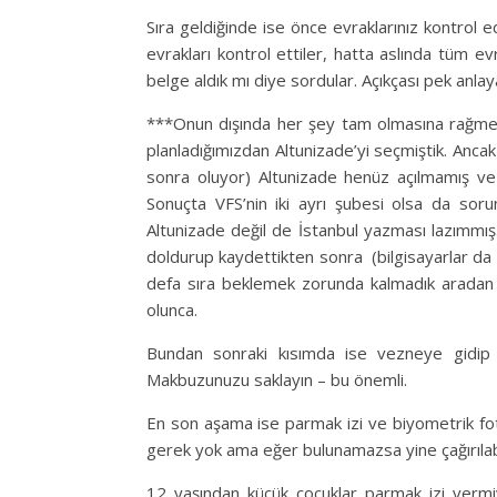
Sıra geldiğinde ise önce evraklarınız kontrol 
evrakları kontrol ettiler, hatta aslında tüm evr
belge aldık mı diye sordular. Açıkçası pek anla
***Onun dışında her şey tam olmasına rağme
planladığımızdan Altunizade’yi seçmiştik. Anca
sonra oluyor) Altunizade henüz açılmamış ve
Sonuçta VFS’nin iki ayrı şubesi olsa da so
Altunizade değil de İstanbul yazması lazımmı
doldurup kaydettikten sonra (bilgisayarlar da 
defa sıra beklemek zorunda kalmadık aradan v
olunca.
Bundan sonraki kısımda ise vezneye gidip k
Makbuzunuzu saklayın – bu önemli.
En son aşama ise parmak izi ve biyometrik fo
gerek yok ama eğer bulunamazsa yine çağırılabil
12 yaşından küçük çocuklar parmak izi verm