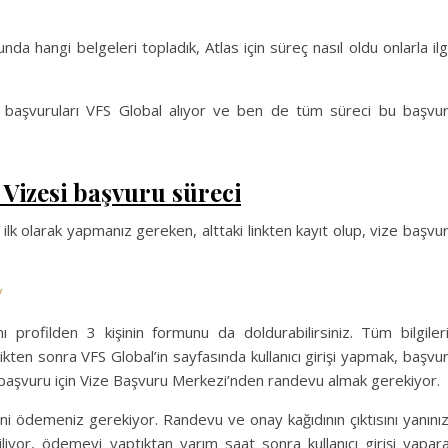
a hangi belgeleri topladık, Atlas için süreç nasıl oldu onlarla ilgi
n başvuruları VFS Global alıyor ve ben de tüm süreci bu başvu
Vizesi başvuru süreci
 ilk olarak yapmanız gereken, alttaki linkten kayıt olup, vize başvu
/
profilden 3 kişinin formunu da doldurabilirsiniz. Tüm bilgiler
en sonra VFS Global’in sayfasında kullanıcı girişi yapmak, başvu
 başvuru için Vize Başvuru Merkezi’nden randevu almak gerekiyor.
ni ödemeniz gerekiyor. Randevu ve onay kağıdının çıktısını yanını
or, ödemeyi yaptıktan yarım saat sonra kullanıcı girişi yapar